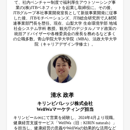
て、社内ベンチャー制度で福利厚生アウトソーシング事
業の(株)JTBベネフィットを起業し取締役に。その後、
JTBグループ本社事業開発室長として新規事業開発に従事
した後、JTBモチベーションズ、JTB総合研究所で人材関
連事業部門長を歴任。現在、山梨大学 生命環境学部 地域
社会システム学科 教授。観光庁のデジタルノマド政策の
統括アドバイザーや各種委員会の座長を務めるなど多く
の公職多数。青山学院大学大学院（MBA)、法政大学大学
院（キャリアデザイン学修士）。
清水 政孝
キリンビバレッジ株式会社
WellWaマーケティング担当
キリンビール㈱にて営業を経験し、2024年4月より現職。
健康経営支援サービス「WellWa（旧：KIRIN naturals）」
を担当し、健康経営の意義やWellWaの効果的な活用など