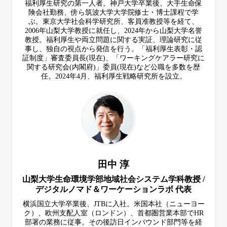
福利厚生研究の第一人者。神戸大学卒業後、大手生命保
険会社勤務、傍ら筑波大学大学院修士・博士課程で学
ぶ。東京大学社会科学研究所、客員准教授等を経て、
2006年山梨大学教授に就任し、2024年から山梨大学名誉
教授。福利厚生や両立問題に関する実証、理論研究に従
事し、独自の視点から発信を行う。「福利厚生表彰・認
証制度」審査委員長(現在)、「ワーキングケアラー研究に
関する研究会(内閣府)」委員(現在)など公職を多数を歴
任。2024年4月、福利厚生戦略研究所を設立。
田中 淳
山梨大学生命環境学部地域社会システム学科教授 /
デジタルノマド＆ワーケーションラボ 代表
横浜国立大学卒業後、JTBに入社。米国本社（ニューヨー
ク）、欧州支配人室（ロンドン）、首都圏営業本部でHR
部署の業務に従事。その後訪日インバウンド部門等を経