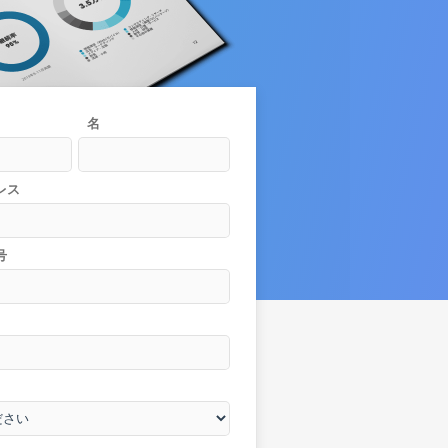
名
レス
号