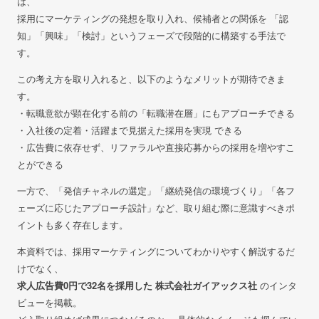
は、
採用にマーケティングの発想を取り入れ、候補者との関係を
「認
知」「興味」「検討」というフェーズで段階的に構築する手法で
す。
こ
の
考え方を
取り入れると
、
以下の
よ
うなメ
リットが期待できま
す。
・転職意欲が顕在化する前の「転職潜在層」にもアプローチできる
・入社後の定着・活躍まで見据えた採用を実現 できる
・広告費に依存せず、リファラルや直接応募からの採用を増やすこ
とができる
一方で、「発信チャネルの選定」「継続発信の環境づくり」
「各フ
ェーズに応じたアプローチ設計」など、取り組む際に意識すべきポ
イントも多く
存在します。
本資料では、採用マーケティングについてわかりやすく解説するだ
けでなく、
求人広告費0円で32名を採用した 株式会社ガイアックス社
の
インタ
ビューを掲載。