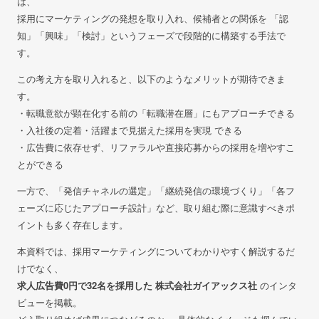
は、
採用にマーケティングの発想を取り入れ、候補者との関係を
「認
知」「興味」「検討」というフェーズで段階的に構築する手法で
す。
こ
の
考え方を
取り入れると
、
以下の
よ
うなメ
リットが期待できま
す。
・転職意欲が顕在化する前の「転職潜在層」にもアプローチできる
・入社後の定着・活躍まで見据えた採用を実現 できる
・広告費に依存せず、リファラルや直接応募からの採用を増やすこ
とができる
一方で、「発信チャネルの選定」「継続発信の環境づくり」
「各フ
ェーズに応じたアプローチ設計」など、取り組む際に意識すべきポ
イントも多く
存在します。
本資料では、採用マーケティングについてわかりやすく解説するだ
けでなく、
求人広告費0円で32名を採用した 株式会社ガイアックス社
の
インタ
ビューを掲載。