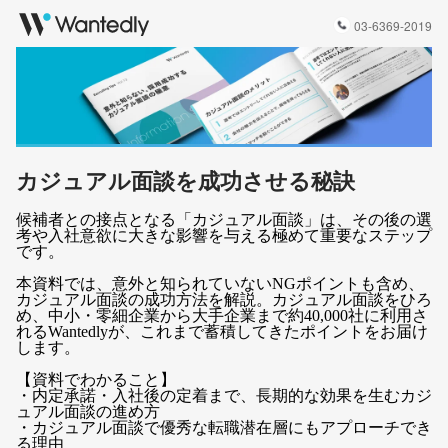
03-6369-2019
カジュアル面談を成功させる秘訣
候補者との接点となる「カジュアル面談」は、その後の選
考や入社意欲に大きな影響を与える極めて重要なステップ
です。
本資料では、意外と知られていないNGポイントも含め、
カジュアル面談の成功方法を解説。カジュアル面談をひろ
め、中小・零細企業から大手企業まで約40,000社に利用さ
れるWantedlyが、これまで蓄積してきたポイントをお届け
します。
【資料でわかること】
・内定承諾・入社後の定着まで、長期的な効果を生むカジ
ュアル面談の進め方
・カジュアル面談で優秀な転職潜在層にもアプローチでき
る理由